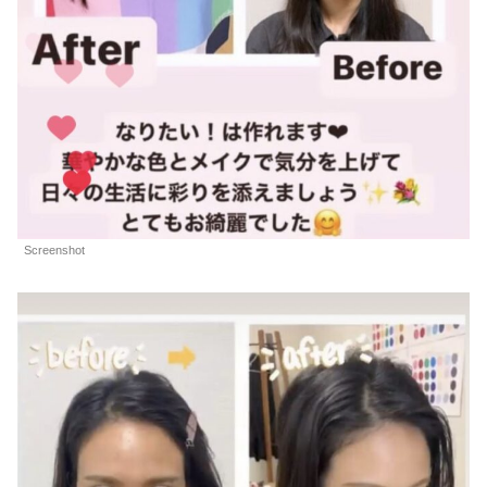
Screenshot