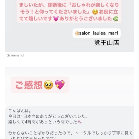
Screenshot