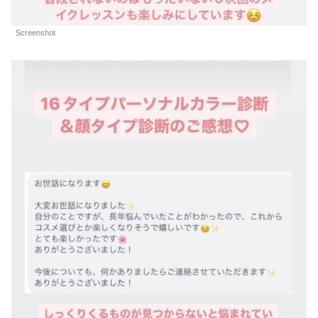
Screenshot