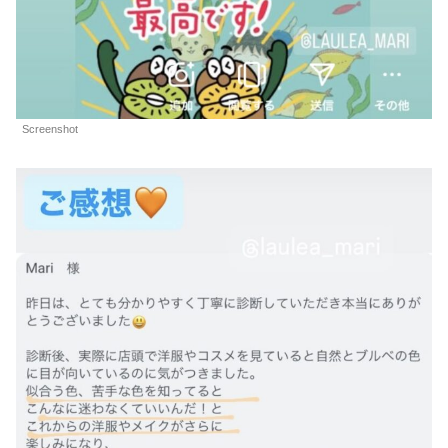
Screenshot