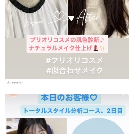
Screenshot