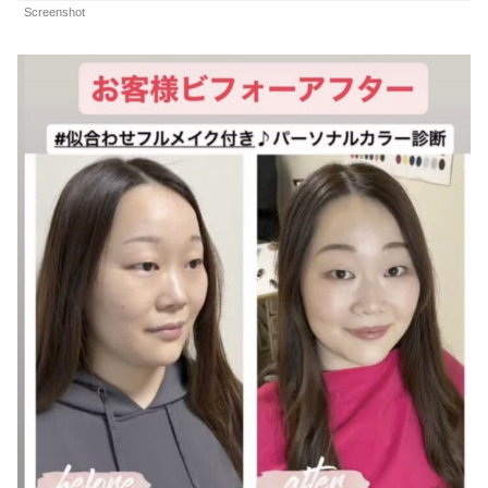
Screenshot