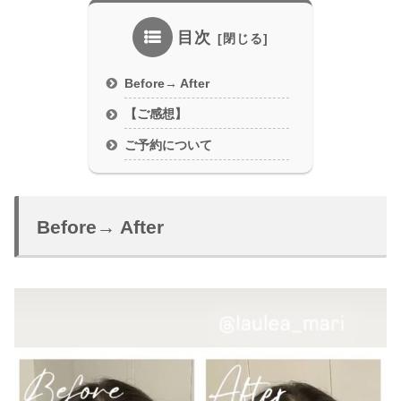
目次
Before→ After
【ご感想】
ご予約について
Before→ After