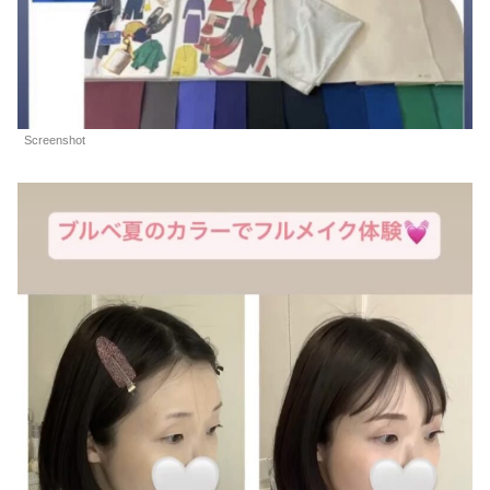
Screenshot