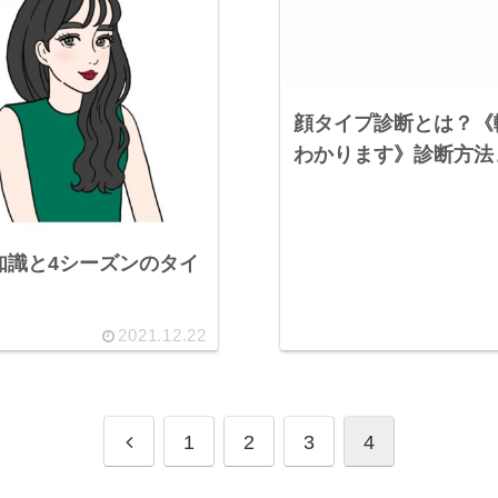
顔タイプ診断とは？《
わかります》診断方法
知識と4シーズンのタイ
2021.12.22
1
2
3
4